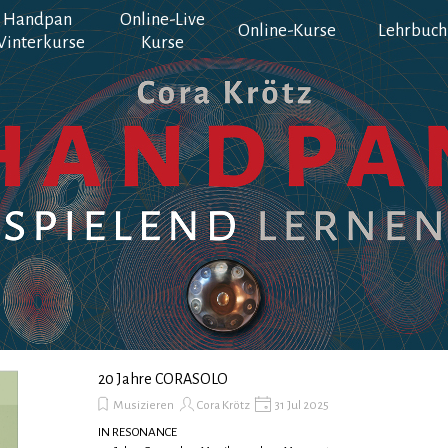
Handpan
Online-Live
Menü überspringen
Online-Kurse
Lehrbuch
interkurse
Kurse
20 Jahre CORASOLO
Musizieren
Cora Krötz
31 Jul 2025
IN RESONANCE