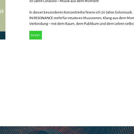
20 Jahre Corasolo – Musik aus dem Moment
In dieser besonderen Konzertreihe feiere ich 20 Jahre Solomusik.
IN RESONANCE steht für intuitives Musizieren, Klang aus dem Mom
Verbindung – mit dem Raum, dem Publikum und dem Leben selbs
Lass dich berühren und nähren von Musik, die nicht geplant ist, son
Lesen
entsteht.
Einladung zum Lauschen, Mitschwingen und Ankommen.