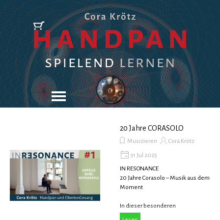
Direkt zum Seiteninhalt
Menü überspringen
20 Jahre CORASOLO
Musizieren
Cora Krötz
31 Jul 2025
IN RESONANCE
20 Jahre Corasolo – Musik aus dem
Moment
In dieser besonderen
Konzertreihe feiere ich 20 Jahre
Lesen