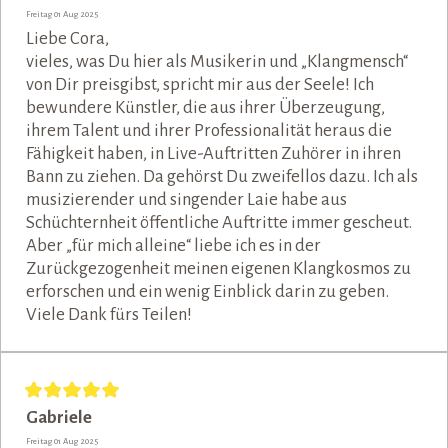
Freitag 01 Aug 2025
Liebe Cora,
vieles, was Du hier als Musikerin und „Klangmensch“
von Dir preisgibst, spricht mir aus der Seele! Ich
bewundere Künstler, die aus ihrer Überzeugung,
ihrem Talent und ihrer Professionalität heraus die
Fähigkeit haben, in Live-Auftritten Zuhörer in ihren
Bann zu ziehen. Da gehörst Du zweifellos dazu. Ich als
musizierender und singender Laie habe aus
Schüchternheit öffentliche Auftritte immer gescheut.
Aber „für mich alleine“ liebe ich es in der
Zurückgezogenheit meinen eigenen Klangkosmos zu
erforschen und ein wenig Einblick darin zu geben.
Viele Dank fürs Teilen!
Gabriele
Freitag 01 Aug 2025