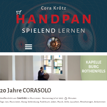
Direkt zum Seiteninhalt
Menü überspringen
20 Jahre CORASOLO
Veröffentlicht von
Cora Krötz
in
Musizieren
· Donnerstag 31 Jul 2025 ·
Minuten
Tags:
ives
,
Musizieren
,
Klang
,
Verbindung
,
Publikum
,
Leben
,
Musik
,
Stille
,
Lauschen
,
Mitschwingen
,
Ankommen